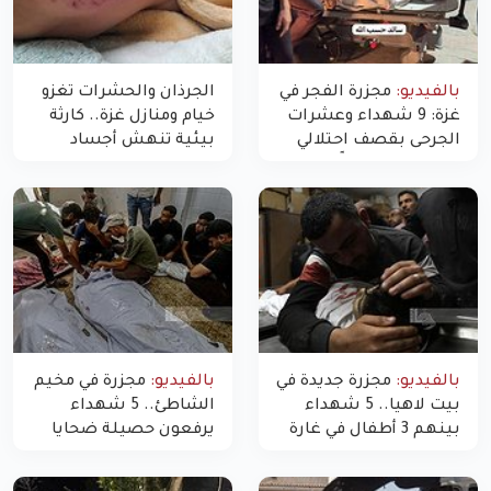
بالفيديو:
مجزرة الفجر في
الجرذان والحشرات تغزو
غزة: 9 شهداء وعشرات
خيام ومنازل غزة.. كارثة
الجرحى بقصف احتلالي
بيئية تنهش أجساد
استهدف شققاً سكنية
النازحين
بالفيديو:
مجزرة جديدة في
بالفيديو:
مجزرة في مخيم
بيت لاهيا.. 5 شهداء
الشاطئ.. 5 شهداء
بينهم 3 أطفال في غارة
يرفعون حصيلة ضحايا
"مسيّرة" للاحتلال شمال
اليوم في غزة إلى 10
غزة