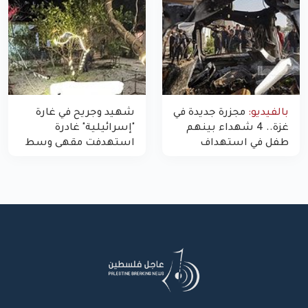
بالفيديو:
مجزرة جديدة في
شهيد وجريح في غارة
غزة.. 4 شهداء بينهم
"إسرائيلية" غادرة
طفل في استهداف
استهدفت مقهى وسط
الاحتلال لمركبة شرطة
غزة
بشارع النفق