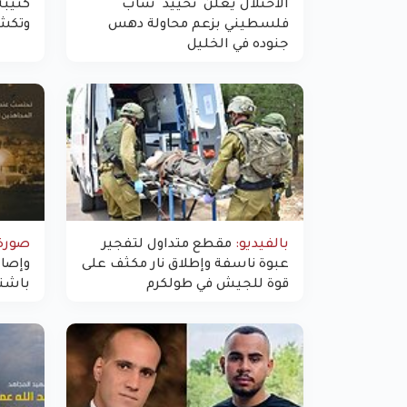
الاحتلال يعلن "تحييد" شاب
كتيبة
فلسطيني بزعم محاولة دهس
وتكش
جنوده في الخليل
بالفيديو:
مقطع متداول لتفجير
صورة:
عبوة ناسفة وإطلاق نار مكثف على
قوة للجيش في طولكرم
باشت