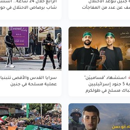
 جنين تتوعد الاحتلال
الرابع خلال 24 ساعة.. ا
ف عن عدد من المفاجآت
شاب برصاص الاحتلال في حوا
استشهاد "قسامييَن"
سرايا القدس والأقصى تتبنيا
وإصابة 5 جنود إسرائيليين
عملية مسلحة في جنين
باك مسلح في طولكرم