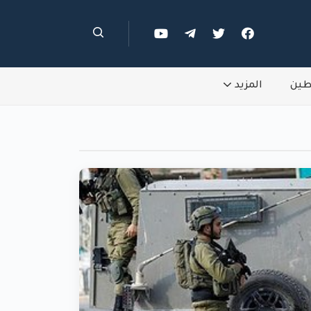
طين
المزيد