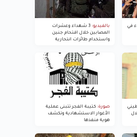
 في
بالفيديو:
3 شهداء وعشرات
المصابين خلال اقتحام جنين
واستخدام طائرات انتحارية
يني
صورة:
كتيبة الفجر تتبنى عملية
ال
الأغوار الاستشهادية وتكشف
هوية منفذها