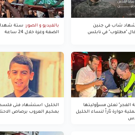
هاد شاب في جنين
بالفيديو و الصور:
ستة شهداء
ال "مطلوب" في نابلس
الضفة وغزة خلال 24 ساعة
ة الفجر" تعلن مسؤوليتها
الخليل: استشهاد فتى فلسط
لية حوارة ثأراً لنساء الخليل
بمخيم العروب برصاص الاحتل
دس