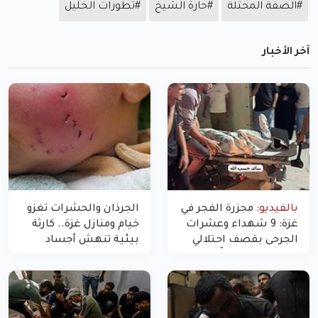
#الضفة المحتلة
#حارة الشيخ
#تطورات الخليل
آخر الأخبار
بالفيديو:
مجزرة الفجر في
الجرذان والحشرات تغزو
غزة: 9 شهداء وعشرات
خيام ومنازل غزة.. كارثة
الجرحى بقصف احتلالي
بيئية تنهش أجساد
استهدف شققاً سكنية
النازحين