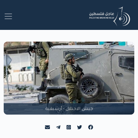
جيش الاحتلال - أرشيفية