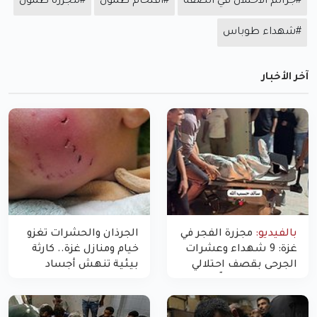
#جرائم الاحتلال في الضفة
#اقتحام طمون
#مجزرة طمون
#شهداء طوباس
آخر الأخبار
بالفيديو:
مجزرة الفجر في
الجرذان والحشرات تغزو
غزة: 9 شهداء وعشرات
خيام ومنازل غزة.. كارثة
الجرحى بقصف احتلالي
بيئية تنهش أجساد
استهدف شققاً سكنية
النازحين