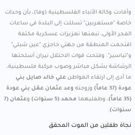
وأفادت وكالة الأنباء الفلسطينية (وفا)، بأن وحدات
خاصة "مستعربين" تسللت إلى البلدة في ساعات
الفجر الأولى، تبعتها تعزيزات عسكرية مكثفة
اقتحمت المنطقة من جهتي حاجزي "عين شبلي"
و"تياسير". وفتحت قوات الاحتلال نيران أسلحتها
الرشاشة بشكل مباشر وصوب مركبة فلسطينية،
ما أدى إلى ارتقاء المواطن
علي خالد صايل بني
عودة (37 عاماً)
وزوجته
وعد عثمان عقل بني عودة
(35 عاماً)
، وطفليهما
محمد (5 سنوات)
و
عثمان (7
سنوات)
.
نجاة طفلين من الموت المحقق