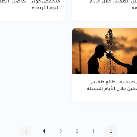
ل الطقس خلال الأيام
منخفض جوي... تفاصيل ال
مة
اليوم الأربعاء
ء صيفية...طالع طقس
ن خلال الأيام المقبلة
4
3
2
1