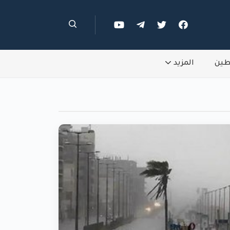
طين
المزيد