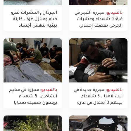
بالفيديو:
مجزرة الفجر في
الجرذان والحشرات تغزو
غزة: 9 شهداء وعشرات
خيام ومنازل غزة.. كارثة
الجرحى بقصف احتلالي
بيئية تنهش أجساد
استهدف شققاً سكنية
النازحين
بالفيديو:
مجزرة جديدة في
بالفيديو:
مجزرة في مخيم
بيت لاهيا.. 5 شهداء
الشاطئ.. 5 شهداء
بينهم 3 أطفال في غارة
يرفعون حصيلة ضحايا
"مسيّرة" للاحتلال شمال
اليوم في غزة إلى 10
غزة