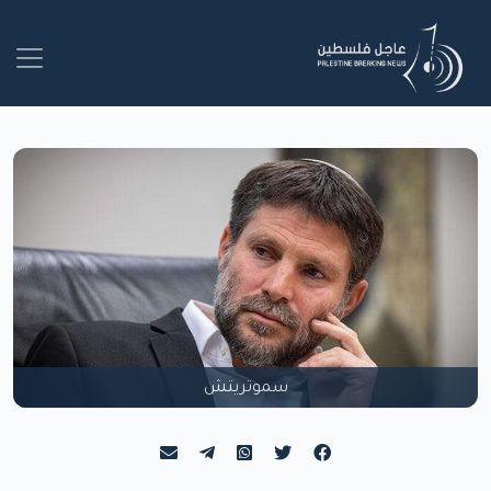
سموتريتش