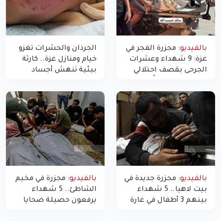
بالفيديو:
مجزرة الفجر في
الجرذان والحشرات تغزو
غزة: 9 شهداء وعشرات
خيام ومنازل غزة.. كارثة
الجرحى بقصف احتلالي
بيئية تنهش أجساد
استهدف شققاً سكنية
النازحين
بالفيديو:
مجزرة جديدة في
بالفيديو:
مجزرة في مخيم
بيت لاهيا.. 5 شهداء
الشاطئ.. 5 شهداء
بينهم 3 أطفال في غارة
يرفعون حصيلة ضحايا
"مسيّرة" للاحتلال شمال
اليوم في غزة إلى 10