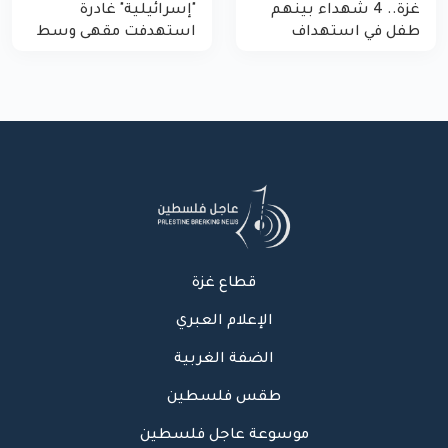
غزة.. 4 شهداء بينهم
"إسرائيلية" غادرة
طفل في استهداف
استهدفت مقهى وسط
الاحتلال لمركبة شرطة
غزة
بشارع النفق
قطاع غزة
الإعلام العبري
الضفة الغربية
طقس فلسطين
موسوعة عاجل فلسطين