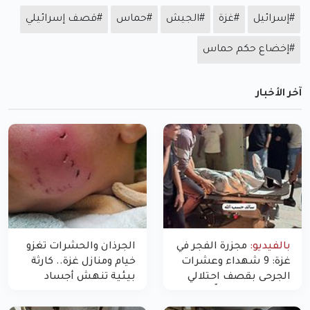
#إسرائيل
#غزة
#الجيش
#حماس
#قصف إسرائيلي
#إخضاع حكم حماس
آخر الأخبار
بالفيديو:
مجزرة الفجر في
الجرذان والحشرات تغزو
غزة: 9 شهداء وعشرات
خيام ومنازل غزة.. كارثة
الجرحى بقصف احتلالي
بيئية تنهش أجساد
استهدف شققاً سكنية
النازحين