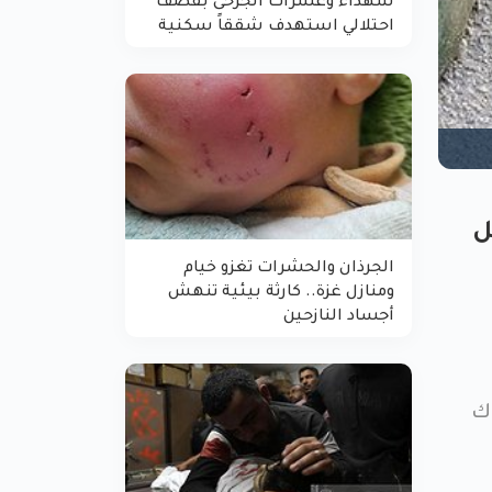
شهداء وعشرات الجرحى بقصف
احتلالي استهدف شققاً سكنية
ل
الجرذان والحشرات تغزو خيام
ومنازل غزة.. كارثة بيئية تنهش
أجساد النازحين
اك