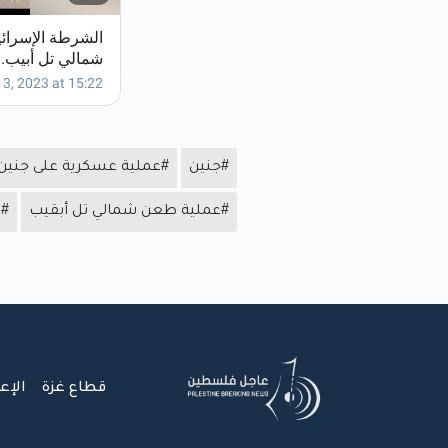
#جنين
#عملية عسكرية على جنين
#عملية طعن شمالي تل أبقيب
#ا
قطاع غزة
الإع