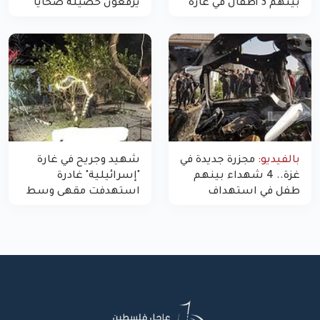
بينهم 3 أطفال في غارة
يرفعون حصيلة ضحايا
"مسيّرة" للاحتلال شمال
اليوم في غزة إلى 10
غزة
بالفيديو:
مجزرة جديدة في
شهيد وجريح في غارة
غزة.. 4 شهداء بينهم
"إسرائيلية" غادرة
طفل في استهداف
استهدفت مقهى وسط
الاحتلال لمركبة شرطة
غزة
بشارع النفق