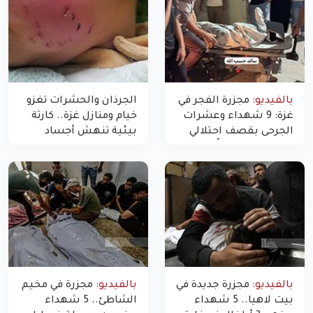
بالفيديو:
مجزرة الفجر في
الجرذان والحشرات تغزو
غزة: 9 شهداء وعشرات
خيام ومنازل غزة.. كارثة
الجرحى بقصف احتلالي
بيئية تنهش أجساد
استهدف شققاً سكنية
النازحين
بالفيديو:
مجزرة جديدة في
بالفيديو:
مجزرة في مخيم
بيت لاهيا.. 5 شهداء
الشاطئ.. 5 شهداء