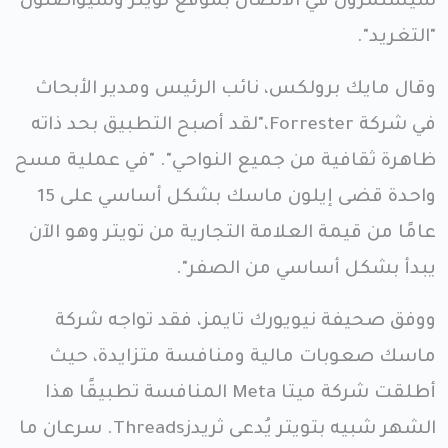
سيستمرون في الاتصال بموقع تويتر وسيواصلون
"التغريد".
وقال مايك برولكس، نائب الرئيس ومدير الأبحاث
في شركة Forrester،"لقد أصبح التطبيق بحد ذاته
ظاهرة ثقافية من جميع النواحي". "في عملية مسح
واحدة قضى إيلون ماسك بشكل أساسي على 15
عامًا من قيمة العلامة التجارية من تويتر وهو الآن
يبدأ بشكل أساسي من الصفر".
ووفق صحيفة نيويورك تايمز، فقد تواجه شركة
ماسك صعوبات مالية ومنافسة متزايدة، حيث
أطلقت شركة ميتا Meta المنافسة تطبيقًا هذا
الشهر شبيه بتويتر يُدعى ثريدزThreads. سرعان ما