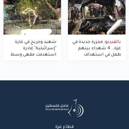
بالفيديو:
مجزرة جديدة في
شهيد وجريح في غارة
غزة.. 4 شهداء بينهم
"إسرائيلية" غادرة
طفل في استهداف
استهدفت مقهى وسط
الاحتلال لمركبة شرطة
غزة
بشارع النفق
قطاع غزة