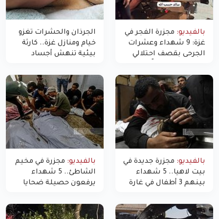
بالفيديو:
مجزرة الفجر في
الجرذان والحشرات تغزو
غزة: 9 شهداء وعشرات
خيام ومنازل غزة.. كارثة
الجرحى بقصف احتلالي
بيئية تنهش أجساد
استهدف شققاً سكنية
النازحين
بالفيديو:
مجزرة جديدة في
بالفيديو:
مجزرة في مخيم
بيت لاهيا.. 5 شهداء
الشاطئ.. 5 شهداء
بينهم 3 أطفال في غارة
يرفعون حصيلة ضحايا
"مسيّرة" للاحتلال شمال
اليوم في غزة إلى 10
غزة