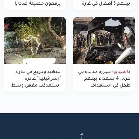
بينهم 3 أطفال في غارة
يرفعون حصيلة ضحايا
"مسيّرة" للاحتلال شمال
اليوم في غزة إلى 10
غزة
بالفيديو:
مجزرة جديدة في
شهيد وجريح في غارة
غزة.. 4 شهداء بينهم
"إسرائيلية" غادرة
طفل في استهداف
استهدفت مقهى وسط
الاحتلال لمركبة شرطة
غزة
بشارع النفق