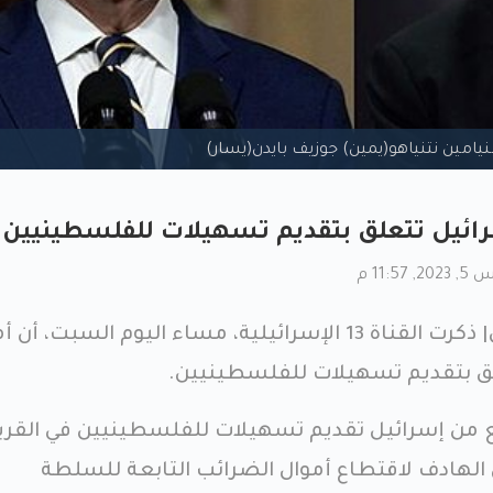
نيامين نتنياهو(يمين) جوزيف بايدن(يسار)
رائيل تتعلق بتقديم تسهيلات للفلسطينيين
11: م
ترجمة خاصة عاجل فلسطين| ذكرت القناة 13 الإسرائيلية، مساء اليوم السبت، 
لق بتقديم تسهيلات للفلسطينيين.
قع من إسرائيل تقديم تسهيلات للفلسطينيين في القر
 الهادف لاقتطاع أموال الضرائب التابعة للسلطة