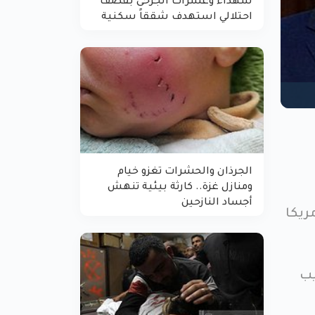
شهداء وعشرات الجرحى بقصف
احتلالي استهدف شققاً سكنية
الجرذان والحشرات تغزو خيام
ومنازل غزة.. كارثة بيئية تنهش
أجساد النازحين
أن أمريكا
يب