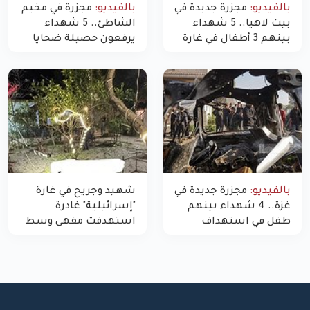
بالفيديو:
مجزرة جديدة في
بالفيديو:
مجزرة في مخيم
بيت لاهيا.. 5 شهداء
الشاطئ.. 5 شهداء
بينهم 3 أطفال في غارة
يرفعون حصيلة ضحايا
"مسيّرة" للاحتلال شمال
اليوم في غزة إلى 10
غزة
بالفيديو:
مجزرة جديدة في
شهيد وجريح في غارة
غزة.. 4 شهداء بينهم
"إسرائيلية" غادرة
طفل في استهداف
استهدفت مقهى وسط
الاحتلال لمركبة شرطة
غزة
بشارع النفق