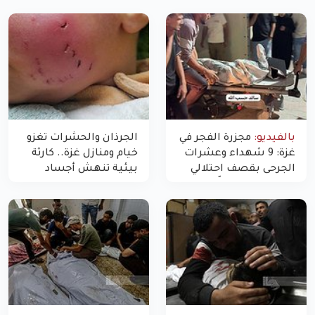
بالفيديو:
مجزرة الفجر في
الجرذان والحشرات تغزو
غزة: 9 شهداء وعشرات
خيام ومنازل غزة.. كارثة
الجرحى بقصف احتلالي
بيئية تنهش أجساد
استهدف شققاً سكنية
النازحين