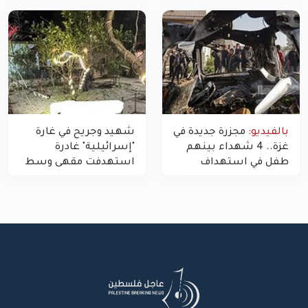
غزة
بالفيديو:
مجزرة جديدة في
شهيد وجريح في غارة
غزة.. 4 شهداء بينهم
"إسرائيلية" غادرة
طفل في استهداف
استهدفت مقهى وسط
الاحتلال لمركبة شرطة
غزة
بشارع النفق