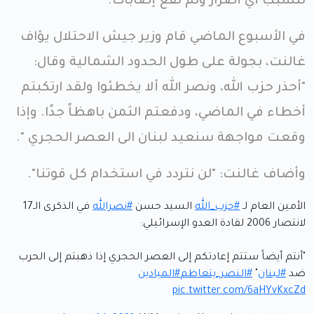
تتسبب أي أضرار ولم تقع إصابات.
في الأسبوع الماضي قام وزير جيش الاحتلال يؤاف
غالنت، بجولة على طول الحدود الشمالية وقال:
"أحذر حزب الله، ونصر الله ألا يخطئوا ولقد ارتكبتم
أخطاء في الماضي، ودفعتم الثمن باهظاً جدًا. وإذا
وقعت مواجهة سنعيد لبنان الى العصر الحجري ".
وأضاف غالنت: "لن نتردد في استخدام كل قوتنا".
الأمين العام لـ
#حزب_الله
السيد حسن
#نصرالله
في الذكرى الـ17
لانتصار 2006 لقادة العدو الإسرائيلي:
"أنتم أيضاً ستتم إعادتكم إلى العصر الحجري إذا ذهبتم إلى الحرب
ضد
#لبنان
"
#النصر_يتعاظم
#الميادين
pic.twitter.com/6aHYvKxcZd