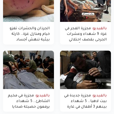
بالفيديو:
مجزرة الفجر في
الجرذان والحشرات تغزو
غزة: 9 شهداء وعشرات
خيام ومنازل غزة.. كارثة
الجرحى بقصف احتلالي
بيئية تنهش أجساد
استهدف شققاً سكنية
النازحين
بالفيديو:
مجزرة جديدة في
بالفيديو:
مجزرة في مخيم
بيت لاهيا.. 5 شهداء
الشاطئ.. 5 شهداء
بينهم 3 أطفال في غارة
يرفعون حصيلة ضحايا
"مسيّرة" للاحتلال شمال
اليوم في غزة إلى 10