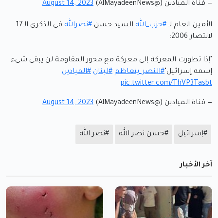
— قناة الميادين (@AlMayadeenNews)
August 14, 2023
الأمين العام لـ
#حزب_الله
السيد حسن
#نصرالله
في الذكرى الـ17
لانتصار 2006:
"إذا تطورت المعركة إلى معركة مع محور المقاومة لن يبقى شيء
إسمه إسرائيل"
#النصر_يتعاظم
#لبنان
#الميادين
pic.twitter.com/ThVP3Tasbt
— قناة الميادين (@AlMayadeenNews)
August 14, 2023
#إسرائيل
#حسن نصر الله
#نصر الله
آخر الأخبار