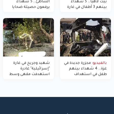
بيت لاهيا.. 5 شهداء
الشاطئ.. 5 شهداء
بينهم 3 أطفال في غارة
يرفعون حصيلة ضحايا
"مسيّرة" للاحتلال شمال
اليوم في غزة إلى 10
غزة
بالفيديو:
مجزرة جديدة في
شهيد وجريح في غارة
غزة.. 4 شهداء بينهم
"إسرائيلية" غادرة
طفل في استهداف
استهدفت مقهى وسط
الاحتلال لمركبة شرطة
غزة
بشارع النفق