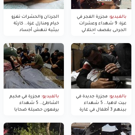
بالفيديو:
مجزرة الفجر في
الجرذان والحشرات تغزو
غزة: 9 شهداء وعشرات
خيام ومنازل غزة.. كارثة
الجرحى بقصف احتلالي
بيئية تنهش أجساد
استهدف شققاً سكنية
النازحين
بالفيديو:
مجزرة جديدة في
بالفيديو:
مجزرة في مخيم
بيت لاهيا.. 5 شهداء
الشاطئ.. 5 شهداء
بينهم 3 أطفال في غارة
يرفعون حصيلة ضحايا
"مسيّرة" للاحتلال شمال
اليوم في غزة إلى 10
غزة