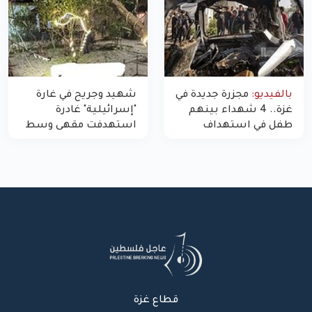
بالفيديو:
مجزرة جديدة في
شهيد وجريح في غارة
غزة.. 4 شهداء بينهم
"إسرائيلية" غادرة
طفل في استهداف
استهدفت مقهى وسط
الاحتلال لمركبة شرطة
غزة
بشارع النفق
قطاع غزة