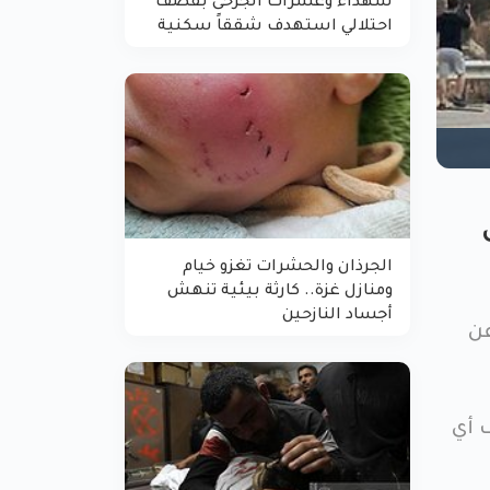
شهداء وعشرات الجرحى بقصف
احتلالي استهدف شققاً سكنية
الجرذان والحشرات تغزو خيام
ومنازل غزة.. كارثة بيئية تنهش
أجساد النازحين
عن
 أي