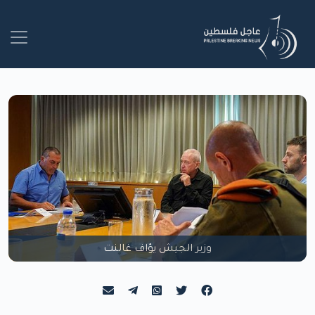
وزير الجيش يؤاف غالنت