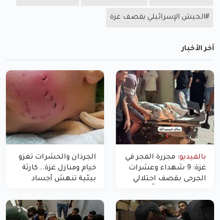
#الجيش الإسرائيلي يقصف غزة
آخر الأخبار
بالفيديو:
مجزرة الفجر في
الجرذان والحشرات تغزو
غزة: 9 شهداء وعشرات
خيام ومنازل غزة.. كارثة
الجرحى بقصف احتلالي
بيئية تنهش أجساد
استهدف شققاً سكنية
النازحين