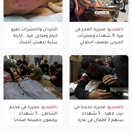
بالفيديو:
مجزرة الفجر في
الجرذان والحشرات تغزو
غزة: 9 شهداء وعشرات
خيام ومنازل غزة.. كارثة
الجرحى بقصف احتلالي
بيئية تنهش أجساد
استهدف شققاً سكنية
النازحين
بالفيديو:
مجزرة جديدة في
بالفيديو:
مجزرة في مخيم
بيت لاهيا.. 5 شهداء
الشاطئ.. 5 شهداء
بينهم 3 أطفال في غارة
يرفعون حصيلة ضحايا
"مسيّرة" للاحتلال شمال
اليوم في غزة إلى 10