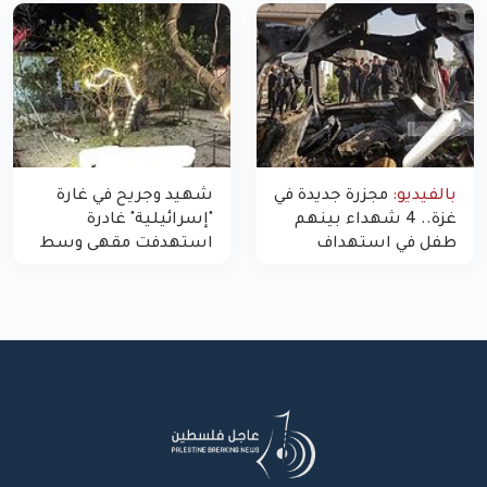
غزة
بالفيديو:
مجزرة جديدة في
شهيد وجريح في غارة
غزة.. 4 شهداء بينهم
"إسرائيلية" غادرة
طفل في استهداف
استهدفت مقهى وسط
الاحتلال لمركبة شرطة
غزة
بشارع النفق