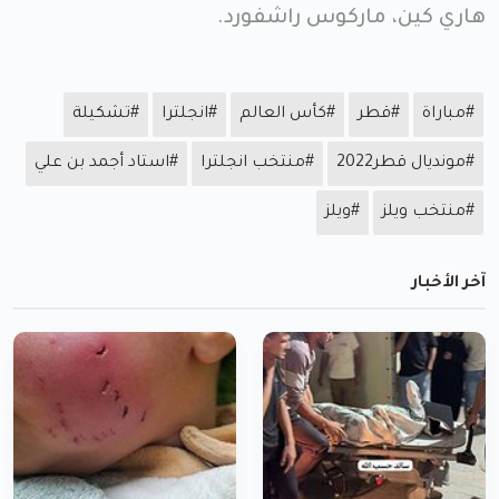
هاري كين، ماركوس راشفورد.
#مباراة
#قطر
#كأس العالم
#انجلترا
#تشكيلة
#مونديال قطر2022
#منتخب انجلترا
#استاد أجمد بن علي
#منتخب ويلز
#ويلز
آخر الأخبار