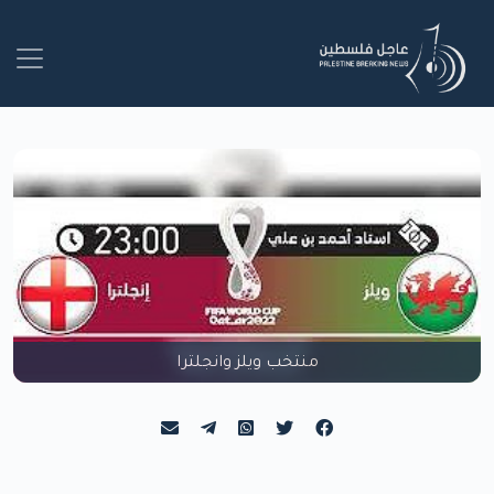
منتخب ويلز وانجلترا