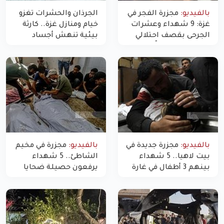
بالفيديو:
مجزرة الفجر في
الجرذان والحشرات تغزو
غزة: 9 شهداء وعشرات
خيام ومنازل غزة.. كارثة
الجرحى بقصف احتلالي
بيئية تنهش أجساد
استهدف شققاً سكنية
النازحين
بالفيديو:
مجزرة جديدة في
بالفيديو:
مجزرة في مخيم
بيت لاهيا.. 5 شهداء
الشاطئ.. 5 شهداء
بينهم 3 أطفال في غارة
يرفعون حصيلة ضحايا
"مسيّرة" للاحتلال شمال
اليوم في غزة إلى 10
غزة