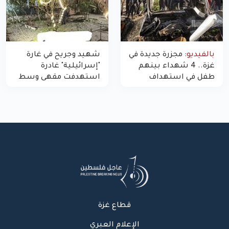
بالفيديو:
مجزرة جديدة في
شهيد وجريح في غارة
غزة.. 4 شهداء بينهم
"إسرائيلية" غادرة
طفل في استهداف
استهدفت مقهى وسط
الاحتلال لمركبة شرطة
غزة
بشارع النفق
قطاع غزة
الإعلام العبري