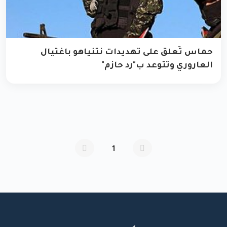
حماس تُعلق على تهديدات نتنياهو باغتيال
العاروري وتتوعد ب"رد حازم"
1