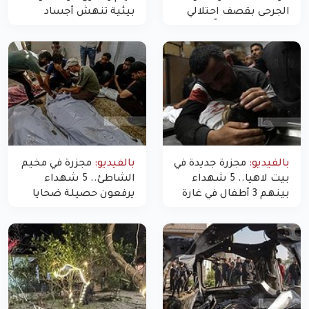
الجرحى بقصف احتلالي
بيئية تنهش أجساد
استهدف شققاً سكنية
النازحين
بالفيديو:
مجزرة جديدة في
بالفيديو:
مجزرة في مخيم
بيت لاهيا.. 5 شهداء
الشاطئ.. 5 شهداء
بينهم 3 أطفال في غارة
يرفعون حصيلة ضحايا
"مسيّرة" للاحتلال شمال
اليوم في غزة إلى 10
غزة