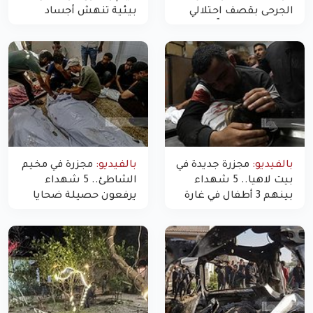
الجرحى بقصف احتلالي
بيئية تنهش أجساد
استهدف شققاً سكنية
النازحين
بالفيديو:
مجزرة جديدة في
بالفيديو:
مجزرة في مخيم
بيت لاهيا.. 5 شهداء
الشاطئ.. 5 شهداء
بينهم 3 أطفال في غارة
يرفعون حصيلة ضحايا
"مسيّرة" للاحتلال شمال
اليوم في غزة إلى 10
غزة