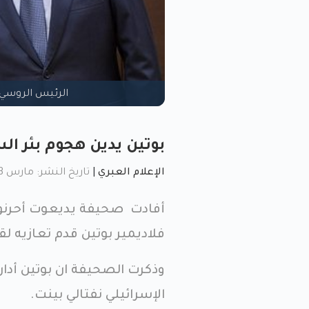
الرئيس الروسي ف
بوتين يدين هجوم بئر الس
الإعلام العبري
|
تاريخ النشر: مارس 23, 2022, 6:56 م
أفادت صحيفة يديعوت أحرنوت 
فلاديمير بوتين قدم تعازيه لق
وذكرت الصحيفة ان بوتين أدا
الإسرائيلي نفتالي بينت.