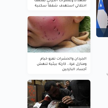
شهداء وعشرات الجرحى بقصف
احتلالي استهدف شققاً سكنية
الجرذان والحشرات تغزو خيام
ومنازل غزة.. كارثة بيئية تنهش
أجساد النازحين