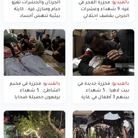
بالفيديو:
مجزرة الفجر في
الجرذان والحشرات تغزو
غزة: 9 شهداء وعشرات
خيام ومنازل غزة.. كارثة
الجرحى بقصف احتلالي
بيئية تنهش أجساد
استهدف شققاً سكنية
النازحين
بالفيديو:
مجزرة جديدة في
بالفيديو:
مجزرة في مخيم
بيت لاهيا.. 5 شهداء
الشاطئ.. 5 شهداء
بينهم 3 أطفال في غارة
يرفعون حصيلة ضحايا
"مسيّرة" للاحتلال شمال
اليوم في غزة إلى 10
غزة