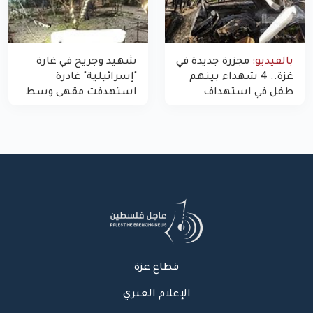
بالفيديو:
مجزرة جديدة في
شهيد وجريح في غارة
غزة.. 4 شهداء بينهم
"إسرائيلية" غادرة
طفل في استهداف
استهدفت مقهى وسط
الاحتلال لمركبة شرطة
غزة
بشارع النفق
قطاع غزة
الإعلام العبري