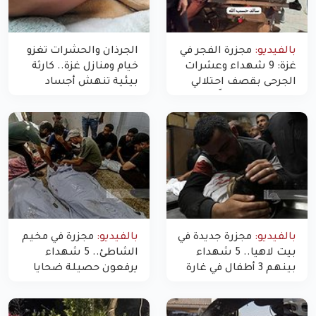
بالفيديو:
مجزرة الفجر في
الجرذان والحشرات تغزو
غزة: 9 شهداء وعشرات
خيام ومنازل غزة.. كارثة
الجرحى بقصف احتلالي
بيئية تنهش أجساد
استهدف شققاً سكنية
النازحين
بالفيديو:
مجزرة جديدة في
بالفيديو:
مجزرة في مخيم
بيت لاهيا.. 5 شهداء
الشاطئ.. 5 شهداء
بينهم 3 أطفال في غارة
يرفعون حصيلة ضحايا
"مسيّرة" للاحتلال شمال
اليوم في غزة إلى 10
غزة