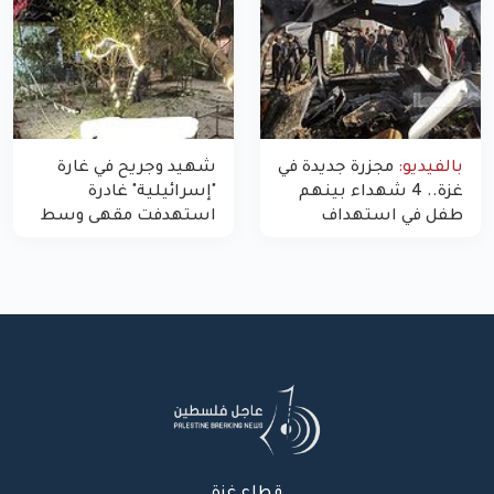
بالفيديو:
مجزرة جديدة في
شهيد وجريح في غارة
غزة.. 4 شهداء بينهم
"إسرائيلية" غادرة
طفل في استهداف
استهدفت مقهى وسط
الاحتلال لمركبة شرطة
غزة
بشارع النفق