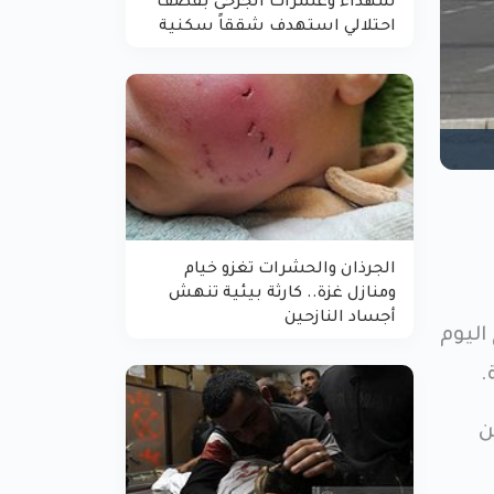
شهداء وعشرات الجرحى بقصف
احتلالي استهدف شققاً سكنية
الجرذان والحشرات تغزو خيام
ومنازل غزة.. كارثة بيئية تنهش
أجساد النازحين
اليوم
تين