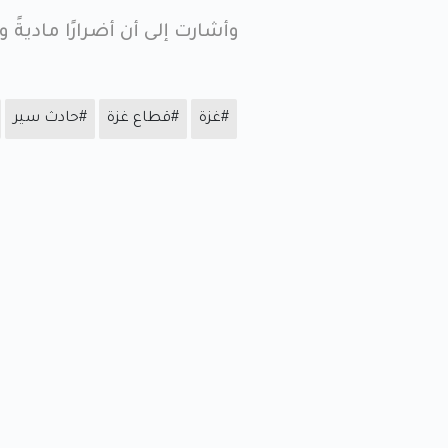
وأشارت إلى أن أضرارًا ماديةً وتلفيات بـ 10 مركبات ومكونات الطري
#غزة
#قطاع غزة
#حادث سير