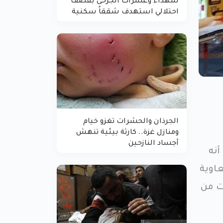
شهداء وعشرات الجرحى بقصف
احتلالي استهدف شققاً سكنية
الجرذان والحشرات تغزو خيام
ومنازل غزة.. كارثة بيئية تنهش
أجساد النازحين
أنه
اوية
ت من