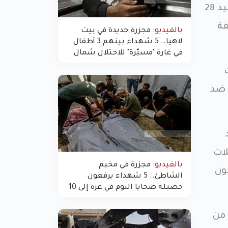
وأوضح الشاباك أنه اعتقل كل من محمد أمين مصلح 24 عاماً، ومحمد فياض محاميد 28
فة
بالفيديو:
مجزرة جديدة في بيت
لاهيا.. 5 شهداء بينهم 3 أطفال
في غارة "مسيّرة" للاحتلال شمال
غزة
 ضد
لات
بالفيديو:
مجزرة في مخيم
ون
الشاطئ.. 5 شهداء يرفعون
حصيلة ضحايا اليوم في غزة إلى 10
 من