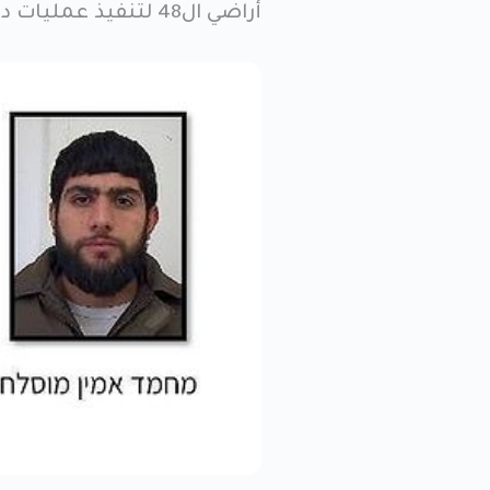
أراضي ال48 لتنفيذ عمليات داخل الخط الأخضر، وهي تتحمل كافة المسؤوليات.