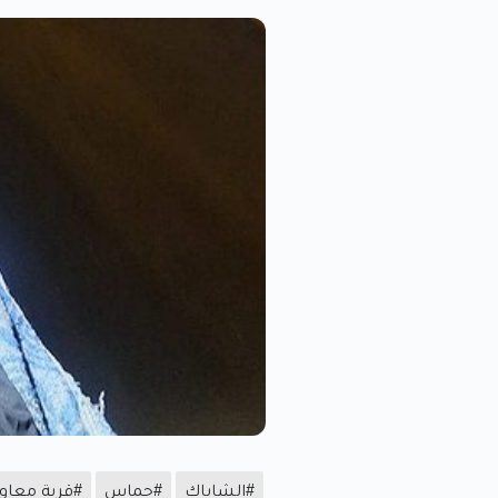
#الشاباك
#حماس
#قرية معاوي