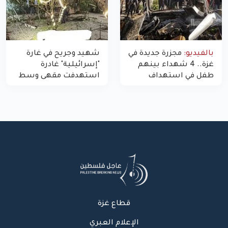
بالفيديو:
مجزرة جديدة في
شهيد وجريح في غارة
غزة.. 4 شهداء بينهم
"إسرائيلية" غادرة
طفل في استهداف
استهدفت مقهى وسط
الاحتلال لمركبة شرطة
غزة
بشارع النفق
قطاع غزة
الإعلام العبري