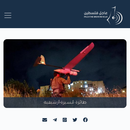
طائرة مُسيرة-أرشيفية