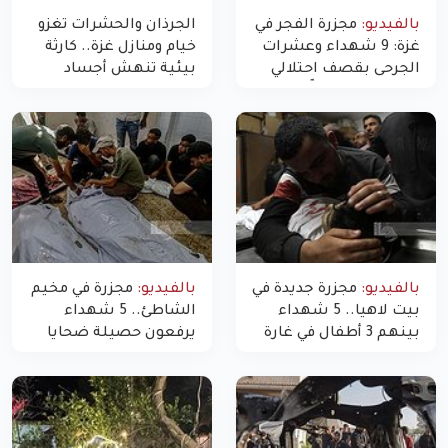
بالفيديو:
مجزرة الفجر في
الجرذان والحشرات تغزو
غزة: 9 شهداء وعشرات
خيام ومنازل غزة.. كارثة
الجرحى بقصف احتلالي
بيئية تنهش أجساد
استهدف شققاً سكنية
النازحين
بالفيديو:
مجزرة جديدة في
بالفيديو:
مجزرة في مخيم
بيت لاهيا.. 5 شهداء
الشاطئ.. 5 شهداء
بينهم 3 أطفال في غارة
يرفعون حصيلة ضحايا
"مسيّرة" للاحتلال شمال
اليوم في غزة إلى 10
غزة