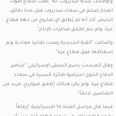
وأوضحت بلدية سديروت، انه "عقب سماع صوت
انفجار ضخم في سماء سديروت قبل عدة دقائق،
الجيش أكد أنه لم يُطلق أي صاروخ من جهة قطاع
غزة، ولم يتم إطلاق صافرات الإنذار".
وأضافت "القبة الحديدية رصدت طائرة معادية وتم
إسقاطها فوق قطاع غزة"
وقال المتحدث باسم الجيش الإسرائيلي "عناصر
الدفاع الجوي اعترضوا طائرة مُسيرة في سماء
قطاع غزة، ولم يكن هنالك إطلاق صواريخ، مزيد من
التفاصيل لاحقاً".
فيما قال مراسل القناة 14 الإسرائيلية "إرفاقاً