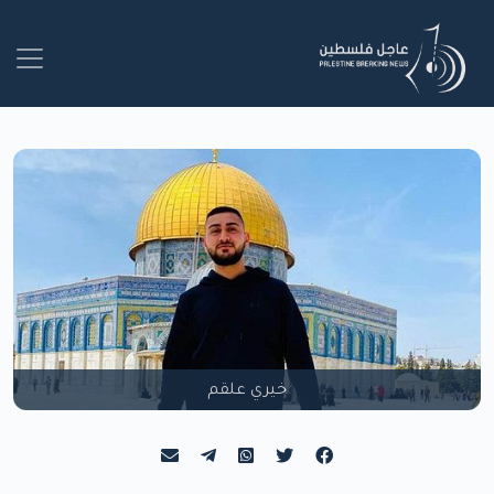
خيري علقم