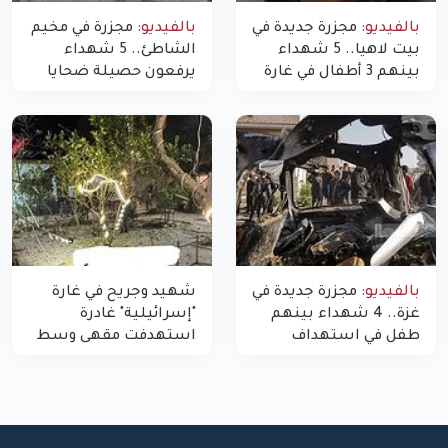
بالفيديو:
مجزرة جديدة في
بالفيديو:
مجزرة في مخيم
بيت لاهيا.. 5 شهداء
الشاطئ.. 5 شهداء
بينهم 3 أطفال في غارة
يرفعون حصيلة ضحايا
"مسيّرة" للاحتلال شمال
اليوم في غزة إلى 10
غزة
بالفيديو:
مجزرة جديدة في
شهيد وجريح في غارة
غزة.. 4 شهداء بينهم
"إسرائيلية" غادرة
طفل في استهداف
استهدفت مقهى وسط
الاحتلال لمركبة شرطة
غزة
بشارع النفق