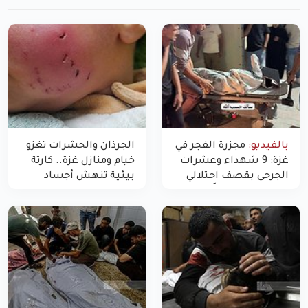
بالفيديو:
مجزرة الفجر في
الجرذان والحشرات تغزو
غزة: 9 شهداء وعشرات
خيام ومنازل غزة.. كارثة
الجرحى بقصف احتلالي
بيئية تنهش أجساد
استهدف شققاً سكنية
النازحين