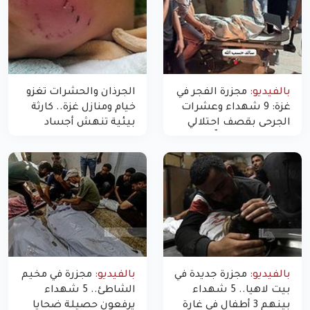
بالفيديو:
مجزرة الفجر في
الجرذان والحشرات تغزو
غزة: 9 شهداء وعشرات
خيام ومنازل غزة.. كارثة
الجرحى بقصف احتلالي
بيئية تنهش أجساد
استهدف شققاً سكنية
النازحين
بالفيديو:
مجزرة جديدة في
بالفيديو:
مجزرة في مخيم
بيت لاهيا.. 5 شهداء
الشاطئ.. 5 شهداء
بينهم 3 أطفال في غارة
يرفعون حصيلة ضحايا