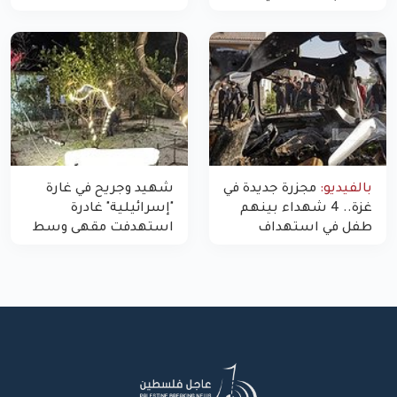
"مسيّرة" للاحتلال شمال
اليوم في غزة إلى 10
غزة
بالفيديو:
مجزرة جديدة في
شهيد وجريح في غارة
غزة.. 4 شهداء بينهم
"إسرائيلية" غادرة
طفل في استهداف
استهدفت مقهى وسط
الاحتلال لمركبة شرطة
غزة
بشارع النفق