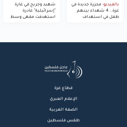
بالفيديو:
مجزرة جديدة في
شهيد وجريح في غارة
غزة.. 4 شهداء بينهم
"إسرائيلية" غادرة
طفل في استهداف
استهدفت مقهى وسط
الاحتلال لمركبة شرطة
غزة
بشارع النفق
قطاع غزة
الإعلام العبري
الضفة الغربية
طقس فلسطين