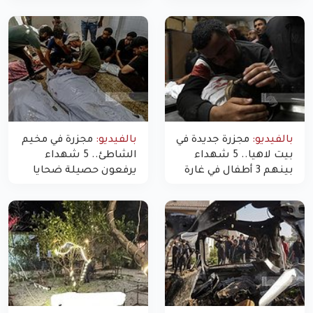
استهدف شققاً سكنية
النازحين
بالفيديو:
مجزرة جديدة في
بالفيديو:
مجزرة في مخيم
بيت لاهيا.. 5 شهداء
الشاطئ.. 5 شهداء
بينهم 3 أطفال في غارة
يرفعون حصيلة ضحايا
"مسيّرة" للاحتلال شمال
اليوم في غزة إلى 10
غزة