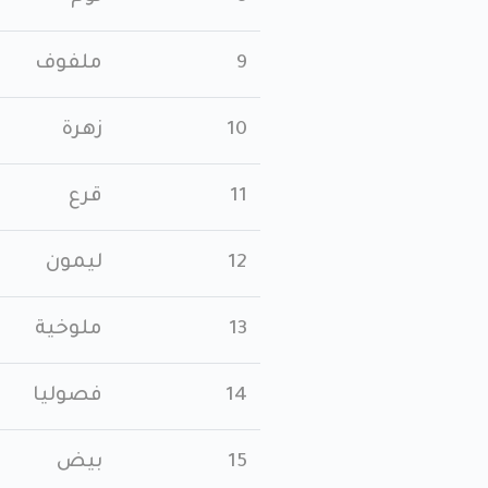
9
ملفوف
10
زهرة
11
قرع
12
ليمون
13
ملوخية
14
فصوليا
15
بيض