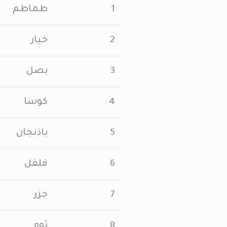
1
طماطم
2
خيار
3
بصل
4
كوسا
5
باذنجان
6
فلفل
7
جزر
8
ثوم