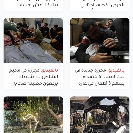
الجرحى بقصف احتلالي
بيئية تنهش أجساد
استهدف شققاً سكنية
النازحين
بالفيديو:
مجزرة جديدة في
بالفيديو:
مجزرة في مخيم
بيت لاهيا.. 5 شهداء
الشاطئ.. 5 شهداء
بينهم 3 أطفال في غارة
يرفعون حصيلة ضحايا
"مسيّرة" للاحتلال شمال
اليوم في غزة إلى 10
غزة