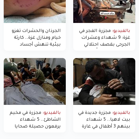
بالفيديو:
مجزرة الفجر في
الجرذان والحشرات تغزو
غزة: 9 شهداء وعشرات
خيام ومنازل غزة.. كارثة
الجرحى بقصف احتلالي
بيئية تنهش أجساد
استهدف شققاً سكنية
النازحين
بالفيديو:
مجزرة جديدة في
بالفيديو:
مجزرة في مخيم
بيت لاهيا.. 5 شهداء
الشاطئ.. 5 شهداء
بينهم 3 أطفال في غارة
يرفعون حصيلة ضحايا
"مسيّرة" للاحتلال شمال
اليوم في غزة إلى 10