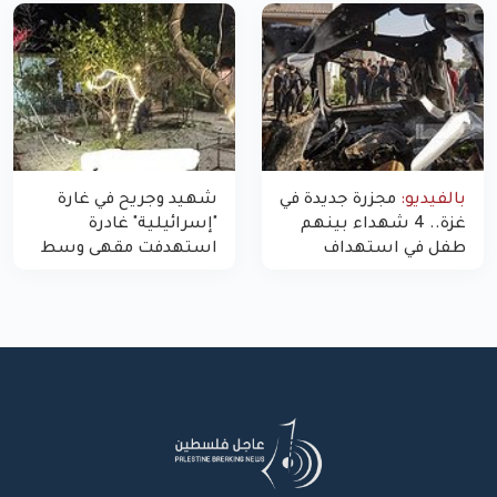
غزة
بالفيديو:
مجزرة جديدة في
شهيد وجريح في غارة
غزة.. 4 شهداء بينهم
"إسرائيلية" غادرة
طفل في استهداف
استهدفت مقهى وسط
الاحتلال لمركبة شرطة
غزة
بشارع النفق