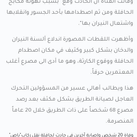
وقالت القناة أن الحادث وقع "بسبب تهوئة مكابح
الحافلة ومن ثم اصطدامها بأحد الجسور وانقلابها
واشتعال النيران بها".
وأظهرت اللقطات المصورة اندلاع ألسنة النيران
والدخان بشكل كبير وكثيف في مكان اصطدام
الحافلة ووقوع الكارثة، وهو ما أدى الى مصرع أغلب
المعتمرين حرقاً.
هذا ويطالب أهالي عسير من المسؤولين التحرك
العاجل لصيانة الطريق بشكل مكثف بعد رصد
مصرع 68 شخصاً على ذات الطريق خلال 20 عاماً
المنصرمة.
وفاة 20 شخص وإصابة آخرين في حادث لحافلة نقل ركاب"باص"