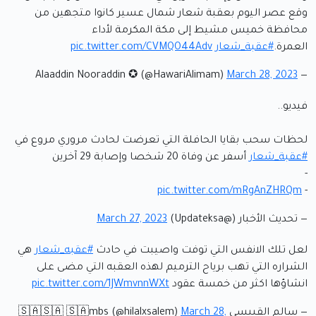
وقع عصر اليوم بعقبة شعار شمال عسير كانوا متجهين من
محافظة خميس مشيط إلى مكة المكرمة لأداء
العمرة.
#عقبة_شعار
pic.twitter.com/CVMQO44Adv
March 28, 2023
— Alaaddin Nooraddin ✪ (@HawariAlimam)
فيديو..
لحظات سحب بقايا الحافلة التي تعرضت لحادث مروري مروع في
#عقبة_شعار
أسفر عن وفاة 20 شخصا وإصابة 29 آخرين
-
pic.twitter.com/mRgAnZHRQm
-
— تحديث الأخبار (@Updateksa)
March 27, 2023
لعل تلك الانفس التي توفت واصيبت في حادث
#عقبه_شعار
هي
الشراره التي تهب برياح الترميم لهذه العقبه التي مضى على
انشاؤها اكثر من خمسة عقود
pic.twitter.com/1JWmvnnWXt
— سالم القبيسي 🇸🇦🇸🇦 🇸🇦mbs (@hilalxsalem)
March 28,