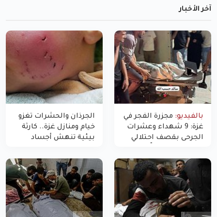
آخر الأخبار
بالفيديو:
مجزرة الفجر في
الجرذان والحشرات تغزو
غزة: 9 شهداء وعشرات
خيام ومنازل غزة.. كارثة
الجرحى بقصف احتلالي
بيئية تنهش أجساد
استهدف شققاً سكنية
النازحين