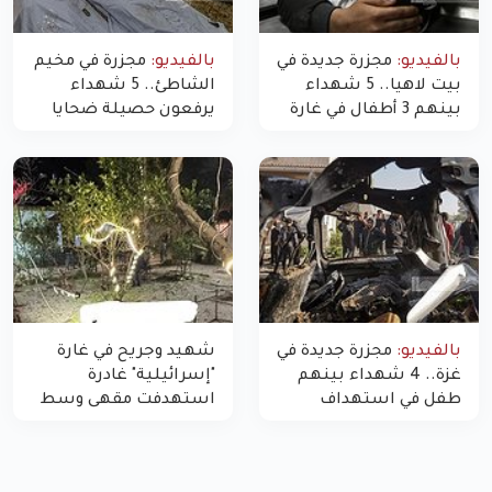
بالفيديو:
مجزرة جديدة في
بالفيديو:
مجزرة في مخيم
بيت لاهيا.. 5 شهداء
الشاطئ.. 5 شهداء
بينهم 3 أطفال في غارة
يرفعون حصيلة ضحايا
"مسيّرة" للاحتلال شمال
اليوم في غزة إلى 10
غزة
بالفيديو:
مجزرة جديدة في
شهيد وجريح في غارة
غزة.. 4 شهداء بينهم
"إسرائيلية" غادرة
طفل في استهداف
استهدفت مقهى وسط
الاحتلال لمركبة شرطة
غزة
بشارع النفق