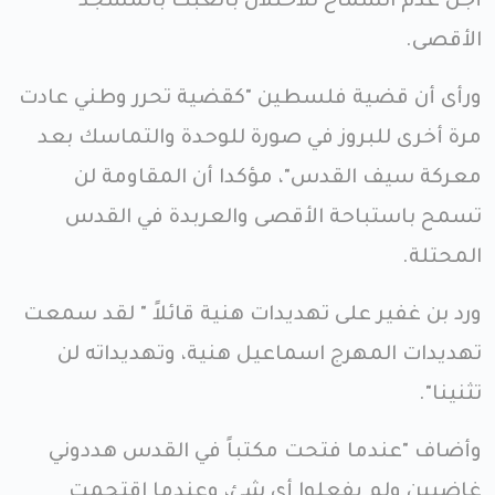
أجل عدم السماح للاحتلال بالعبث بالمسجد
الأقصى.
ورأى أن قضية فلسطين "كقضية تحرر وطني عادت
مرة أخرى للبروز في صورة للوحدة والتماسك بعد
معركة سيف القدس"، مؤكدا أن المقاومة لن
تسمح باستباحة الأقصى والعربدة في القدس
المحتلة.
ورد بن غفير على تهديدات هنية قائلاً " لقد سمعت
تهديدات المهرج اسماعيل هنية، وتهديداته لن
تثنينا".
وأضاف "عندما فتحت مكتباً في القدس هددوني
غاضبين ولم يفعلوا أي شئ، وعندما اقتحمت