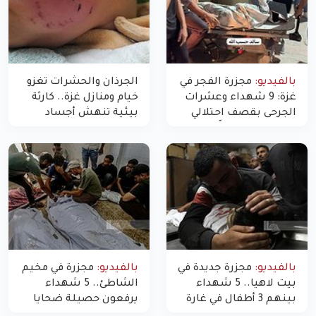
بالفيديو:
مجزرة الفجر في
الجرذان والحشرات تغزو
غزة: 9 شهداء وعشرات
خيام ومنازل غزة.. كارثة
الجرحى بقصف احتلالي
بيئية تنهش أجساد
استهدف شققاً سكنية
النازحين
بالفيديو:
مجزرة جديدة في
بالفيديو:
مجزرة في مخيم
بيت لاهيا.. 5 شهداء
الشاطئ.. 5 شهداء
بينهم 3 أطفال في غارة
يرفعون حصيلة ضحايا
"مسيّرة" للاحتلال شمال
اليوم في غزة إلى 10