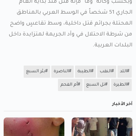
وبحسب وكالة "وفا" فإنه قُتل منذ بداية العام
الجاري 51 شخصاً في الوسط العربي بالمناطق
المحتلة بجرائم قتل داخلية، وسط تقاعسٍ واضح
من شرطة الاحتلال في وأد الجريمة لمتزايدة داخل
البلدات العربية.
#اللد
#النقب
#الطيبة
#الناصرة
#بئر السبع
#الطيرة
#تل السبع
#أم الفحم
آخر الأخبار