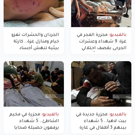
بالفيديو:
مجزرة الفجر في
الجرذان والحشرات تغزو
غزة: 9 شهداء وعشرات
خيام ومنازل غزة.. كارثة
الجرحى بقصف احتلالي
بيئية تنهش أجساد
استهدف شققاً سكنية
النازحين
بالفيديو:
مجزرة جديدة في
بالفيديو:
مجزرة في مخيم
بيت لاهيا.. 5 شهداء
الشاطئ.. 5 شهداء
بينهم 3 أطفال في غارة
يرفعون حصيلة ضحايا
"مسيّرة" للاحتلال شمال
اليوم في غزة إلى 10