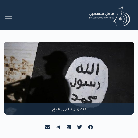
تصوير جيتي إميج