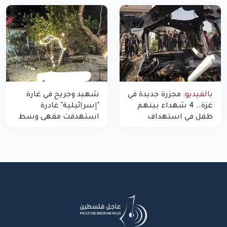
غزة
بالفيديو:
مجزرة جديدة في
شهيد وجريح في غارة
غزة.. 4 شهداء بينهم
"إسرائيلية" غادرة
طفل في استهداف
استهدفت مقهى وسط
الاحتلال لمركبة شرطة
غزة
بشارع النفق