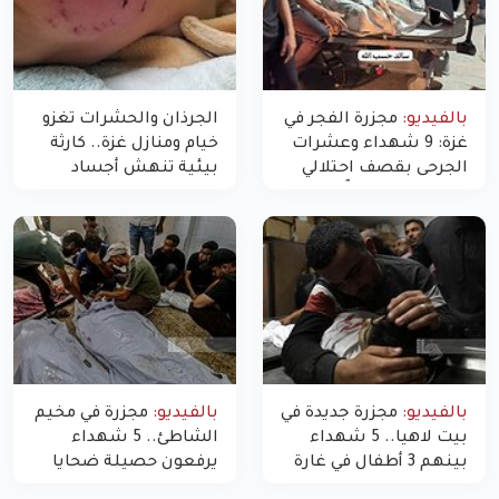
بالفيديو:
مجزرة الفجر في
الجرذان والحشرات تغزو
غزة: 9 شهداء وعشرات
خيام ومنازل غزة.. كارثة
الجرحى بقصف احتلالي
بيئية تنهش أجساد
استهدف شققاً سكنية
النازحين
بالفيديو:
مجزرة جديدة في
بالفيديو:
مجزرة في مخيم
بيت لاهيا.. 5 شهداء
الشاطئ.. 5 شهداء
بينهم 3 أطفال في غارة
يرفعون حصيلة ضحايا
"مسيّرة" للاحتلال شمال
اليوم في غزة إلى 10