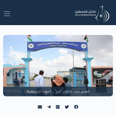
معبر بيت حانون "ايرز" _ صورة أرشيفية