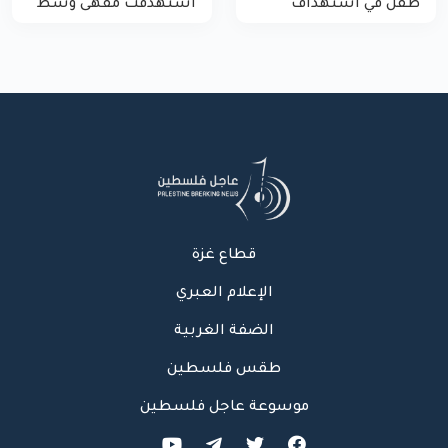
طفل في استهداف
استهدفت مقهى وسط
الاحتلال لمركبة شرطة
غزة
بشارع النفق
قطاع غزة
الإعلام العبري
الضفة الغربية
طقس فلسطين
موسوعة عاجل فلسطين