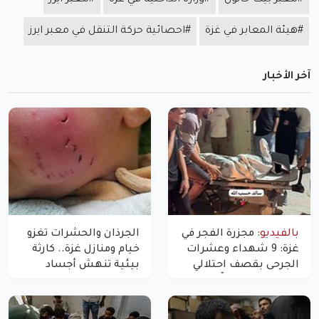
#معبر بيت حانون
#وزارة الداخلية في غزة
#معبر ايرز
#هيئة المعابر في غزة
#احصائية حركة التنقل في معبر ايرز
آخر الأخبار
بالفيديو:
مجزرة الفجر في
الجرذان والحشرات تغزو
غزة: 9 شهداء وعشرات
خيام ومنازل غزة.. كارثة
الجرحى بقصف احتلالي
بيئية تنهش أجساد
استهدف شققاً سكنية
النازحين