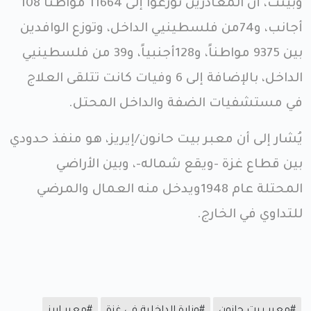
وبينت، أن المغادرين توزعوا إلى 11664 مواطناً 108
أجانب، و74من فلسطينيي الداخل، وتوزع الوافدين
بين 9375 مواطناً، و128أجنبياً، و39 من فلسطينيي
الداخل، بالإضافة إلى 6 وفيات كانت تتلقى العلاج
في مستشفيات الضفة والداخل المحتل.
يُشار إلى أن معبر بيت حانون/إيريز، هو منفذ حدودي
بين قطاع غزة -ويقع شماله-، وبين الأراضي
المحتلة عام 1948ويدخل منه العمال والمرضي
للتداوي في الخارج.