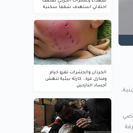
شهداء وعشرات الجرحى بقصف
احتلالي استهدف شققاً سكنية
الجرذان والحشرات تغزو خيام
ومنازل غزة.. كارثة بيئية تنهش
أجساد النازحين
ية،
اضي
رقة