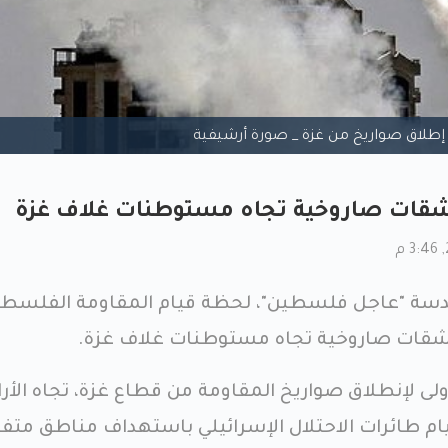
إطلاق صواريخ من غزة _ صورة أرشيفية
قات صاروخية تجاه مستوطنات غلاف غزة
سة "عاجل فلسطين"، لحظة قيام المقاومة الفلسطين
 رشقات صاروخية تجاه مستوطنات غلاف غزة.
ى لإنطلاق صواريخ المقاومة من قطاع غزة، تجاه الأر
ام طائرات الاحتلال الإسرائيلي باستهداف مناطق متف