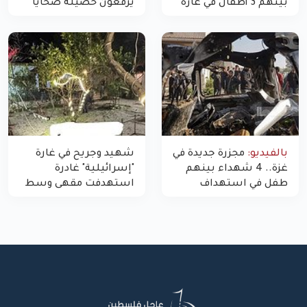
بينهم 3 أطفال في غارة
يرفعون حصيلة ضحايا
"مسيّرة" للاحتلال شمال
اليوم في غزة إلى 10
غزة
بالفيديو:
مجزرة جديدة في
شهيد وجريح في غارة
غزة.. 4 شهداء بينهم
"إسرائيلية" غادرة
طفل في استهداف
استهدفت مقهى وسط
الاحتلال لمركبة شرطة
غزة
بشارع النفق