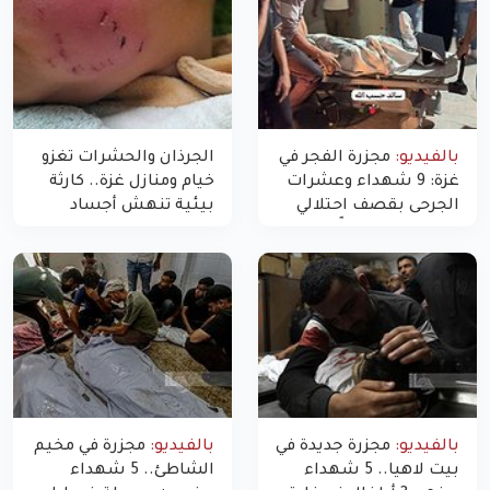
بالفيديو:
مجزرة الفجر في
الجرذان والحشرات تغزو
غزة: 9 شهداء وعشرات
خيام ومنازل غزة.. كارثة
الجرحى بقصف احتلالي
بيئية تنهش أجساد
استهدف شققاً سكنية
النازحين
بالفيديو:
مجزرة جديدة في
بالفيديو:
مجزرة في مخيم
بيت لاهيا.. 5 شهداء
الشاطئ.. 5 شهداء