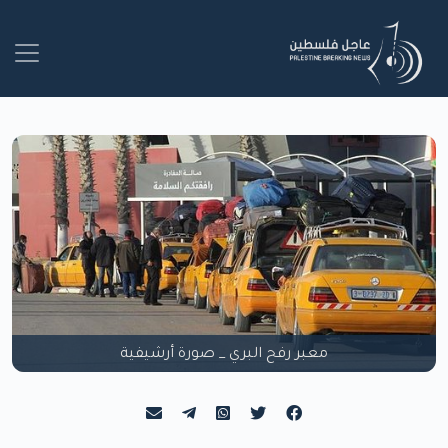
معبر رفح البري _ صورة أرشيفية