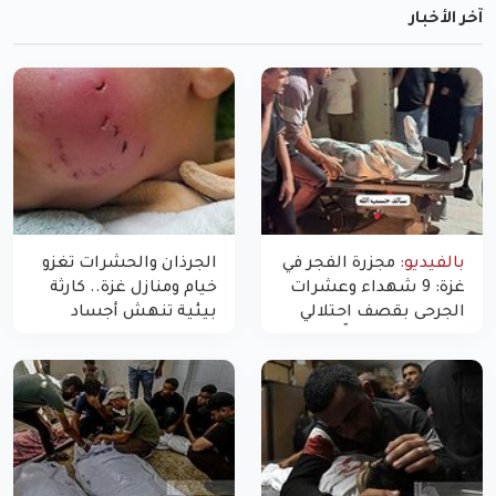
آخر الأخبار
بالفيديو:
مجزرة الفجر في
الجرذان والحشرات تغزو
غزة: 9 شهداء وعشرات
خيام ومنازل غزة.. كارثة
الجرحى بقصف احتلالي
بيئية تنهش أجساد
استهدف شققاً سكنية
النازحين