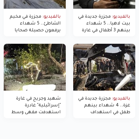
بالفيديو:
مجزرة جديدة في
بالفيديو:
مجزرة في مخيم
بيت لاهيا.. 5 شهداء
الشاطئ.. 5 شهداء
بينهم 3 أطفال في غارة
يرفعون حصيلة ضحايا
"مسيّرة" للاحتلال شمال
اليوم في غزة إلى 10
غزة
بالفيديو:
مجزرة جديدة في
شهيد وجريح في غارة
غزة.. 4 شهداء بينهم
"إسرائيلية" غادرة
طفل في استهداف
استهدفت مقهى وسط
الاحتلال لمركبة شرطة
غزة
بشارع النفق