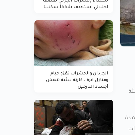
شهداء وعشرات الجرحى بقصف
احتلالي استهدف شققاً سكنية
الجرذان والحشرات تغزو خيام
ومنازل غزة.. كارثة بيئية تنهش
أجساد النازحين
ثة
مدة
ات