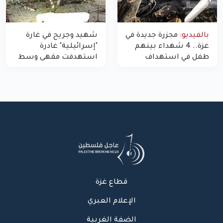
بالفيديو:
مجزرة جديدة في
شهيد وجريح في غارة
غزة.. 4 شهداء بينهم
"إسرائيلية" غادرة
طفل في استهداف
استهدفت مقهى وسط
الاحتلال لمركبة شرطة
غزة
بشارع النفق
قطاع غزة
الإعلام العبري
الضفة الغربية