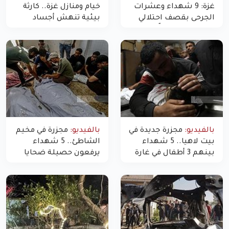
غزة: 9 شهداء وعشرات
خيام ومنازل غزة.. كارثة
الجرحى بقصف احتلالي
بيئية تنهش أجساد
استهدف شققاً سكنية
النازحين
بالفيديو:
مجزرة جديدة في
بالفيديو:
مجزرة في مخيم
بيت لاهيا.. 5 شهداء
الشاطئ.. 5 شهداء
بينهم 3 أطفال في غارة
يرفعون حصيلة ضحايا
"مسيّرة" للاحتلال شمال
اليوم في غزة إلى 10
غزة