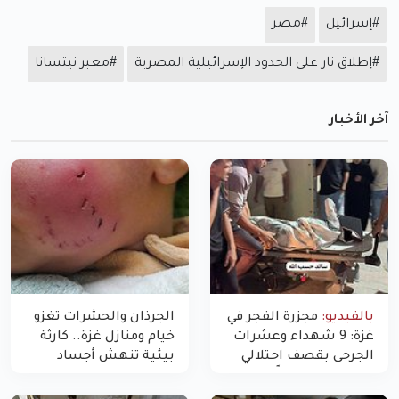
#إسرائيل
#مصر
#إطلاق نار على الحدود الإسرائيلية المصرية
#معبر نيتسانا
آخر الأخبار
بالفيديو:
مجزرة الفجر في
الجرذان والحشرات تغزو
غزة: 9 شهداء وعشرات
خيام ومنازل غزة.. كارثة
الجرحى بقصف احتلالي
بيئية تنهش أجساد
استهدف شققاً سكنية
النازحين