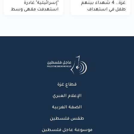
غزة.. 4 شهداء بينهم
"إسرائيلية" غادرة
طفل في استهداف
استهدفت مقهى وسط
الاحتلال لمركبة شرطة
غزة
بشارع النفق
قطاع غزة
الإعلام العبري
الضفة الغربية
طقس فلسطين
موسوعة عاجل فلسطين