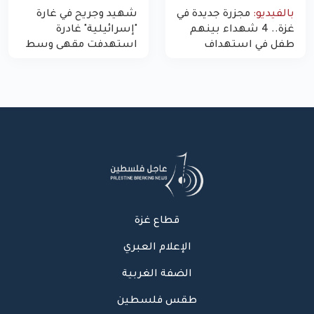
بالفيديو:
مجزرة جديدة في
شهيد وجريح في غارة
غزة.. 4 شهداء بينهم
"إسرائيلية" غادرة
طفل في استهداف
استهدفت مقهى وسط
الاحتلال لمركبة شرطة
غزة
بشارع النفق
قطاع غزة
الإعلام العبري
الضفة الغربية
طقس فلسطين