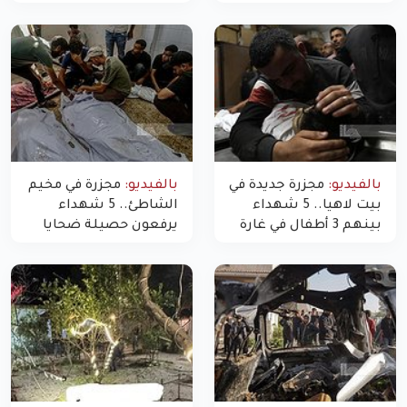
استهدف شققاً سكنية
النازحين
بالفيديو:
مجزرة جديدة في
بالفيديو:
مجزرة في مخيم
بيت لاهيا.. 5 شهداء
الشاطئ.. 5 شهداء
بينهم 3 أطفال في غارة
يرفعون حصيلة ضحايا
"مسيّرة" للاحتلال شمال
اليوم في غزة إلى 10
غزة