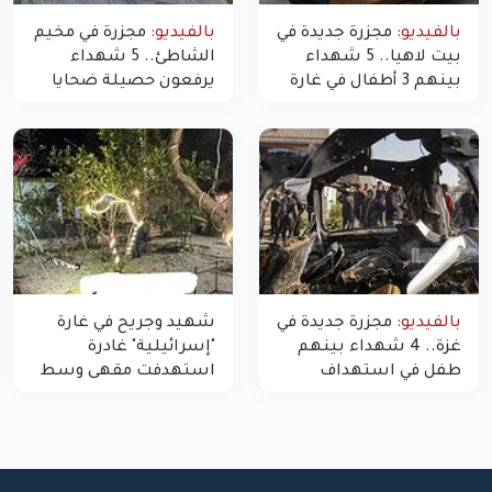
بالفيديو:
مجزرة جديدة في
بالفيديو:
مجزرة في مخيم
بيت لاهيا.. 5 شهداء
الشاطئ.. 5 شهداء
بينهم 3 أطفال في غارة
يرفعون حصيلة ضحايا
"مسيّرة" للاحتلال شمال
اليوم في غزة إلى 10
غزة
بالفيديو:
مجزرة جديدة في
شهيد وجريح في غارة
غزة.. 4 شهداء بينهم
"إسرائيلية" غادرة
طفل في استهداف
استهدفت مقهى وسط
الاحتلال لمركبة شرطة
غزة
بشارع النفق