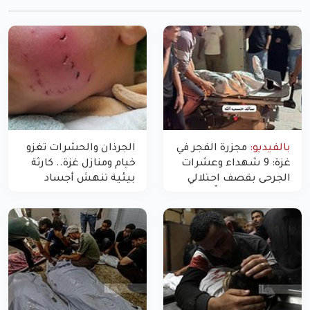
بالفيديو:
مجزرة الفجر في
الجرذان والحشرات تغزو
غزة: 9 شهداء وعشرات
خيام ومنازل غزة.. كارثة
الجرحى بقصف احتلالي
بيئية تنهش أجساد
استهدف شققاً سكنية
النازحين