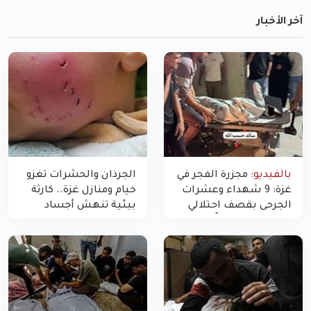
آخر الأخبار
بالفيديو:
مجزرة الفجر في
الجرذان والحشرات تغزو
غزة: 9 شهداء وعشرات
خيام ومنازل غزة.. كارثة
الجرحى بقصف احتلالي
بيئية تنهش أجساد
استهدف شققاً سكنية
النازحين