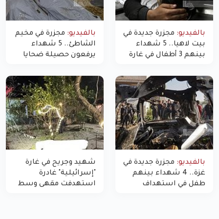
بالفيديو:
مجزرة جديدة في
بالفيديو:
مجزرة في مخيم
بيت لاهيا.. 5 شهداء
الشاطئ.. 5 شهداء
بينهم 3 أطفال في غارة
يرفعون حصيلة ضحايا
"مسيّرة" للاحتلال شمال
اليوم في غزة إلى 10
غزة
بالفيديو:
مجزرة جديدة في
شهيد وجريح في غارة
غزة.. 4 شهداء بينهم
"إسرائيلية" غادرة
طفل في استهداف
استهدفت مقهى وسط
الاحتلال لمركبة شرطة
غزة
بشارع النفق